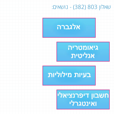
שאלון 803 (382) - נושאים: