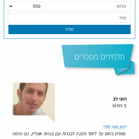
שלח
תלמידים מספרים
רועי לב
עינת
5 יחידות
5 יחידות
״ציון סופי 90!״
כל א
וכל
ממליץ בחום על לימוד והכנה לבגרות עם בגרות אונליין. גם הרמה