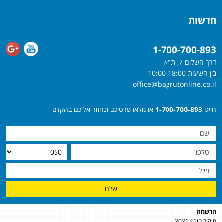
חדשות
1-700-700-893
דרך השלום 7, ת"א
בין השעות 10:00-18:00
office@bagrutonline.co.il
חייגו
1-700-700-893
או מלאו פרטיכם ונחזור אליכם בהקדם
שלח
הרשמה
מיקוד חורף 2021