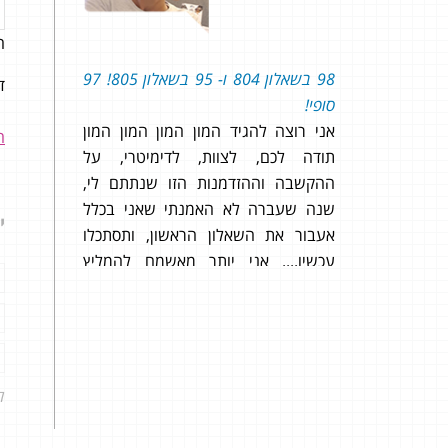
ה
ושב איפה
98 בשאלון 804 ו- 95 בשאלון 805! 97
אני 
דו
סופי!
יתרו
אני רוצה להגיד המון המון המון המון
שמוצ
ה
תודה לכם, לצוות, לדימיטרי, על
של המ
ההקשבה וההזדמנות הזו שנתתם לי,
העצו
שנה שעברה לא האמנתי שאני בכלל
י
אעבור את השאלון הראשון, ותסתכלו
807!
עכשיו.... אני יותר מאשמח להמליץ
עליכם. אין לי מילים... באמת... תודה!
ל