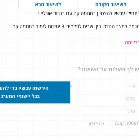
לשיעור הקודם
לשיעור הבא
תחילו עכשיו להצטיין במתמטיקה עם בגרות אונליין!
חושבת שלקורס בבגרות אונליין יש
גמה למצב ההדדי בין ישרים לתלמידי 3 יחידות לימוד במתמטיקה.
נות עצומים על קורסים אחרים
עים היום. למשל: המעקב הצמוד
רשמה
ורה ובניית תכנית הלימוד, המאגר
ם של הסרטונים שכוללים שיעורים
ותרגולים מבגרויות. 97 ב- 806 ו98 ב-
ש לך שאלות על השיעור?
הירשמו עכשיו כדי לה
בכל יישומי המערכ
הוספת קובץ
לחץ כאן