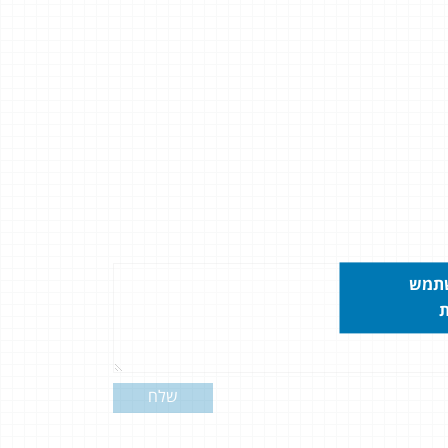
שתמש
ת
שלח