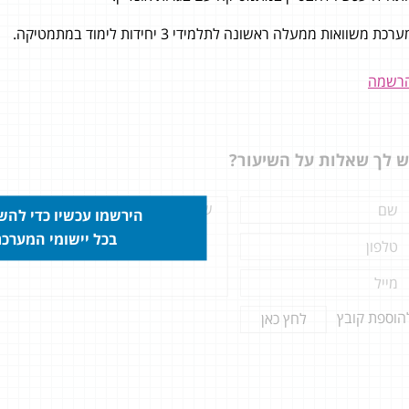
רכת משוואות ממעלה ראשונה לתלמידי 3 יחידות לימוד במתמטיקה.
י עם חששות רבים כדי ללמוד
רשמה
מחדש 5 יחידות אחרי שלא נגעתי
בלימודים 4 שנים, הופתעתי לגלות איך
 כל כך פשוט בזכות בגרות
ש לך שאלות על השיעור?
יין. ממליצה בחום לכל מי שיש בו
חשש מאיך מספיקים את כל החומר
ד הטוב ביותר - בגרות אונליין זה
הירשמו עכשיו כדי לה
ונים 806: 91 807: 80
בכל יישומי המערכ
הוספת קובץ
לחץ כאן