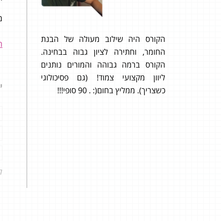
מע
רתי את
הקורס היה שילוב מעולה של הבנת
הגעת
ה
החומר, וחתירה לציון גבוה בבחינה.
תי לבגרות
הקורס ברמה גבוהה והמורים נותנים
א יודע
ליוון מקצועי צמוד! (גם פסיכולוגי
הדבר
י
 שבחרתי
כשצריך). ממליץ בחום(: . 90 סופי!!!
אונל
 הקונספט
את ה
 האישי
על הצ
לקבל את
הפתרון. צי
ל