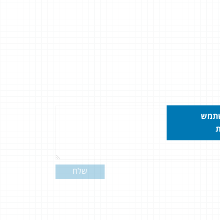
שתמש
ת
שלח