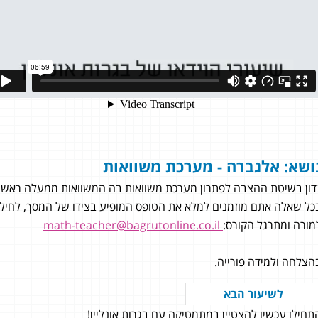
ושא: אלגברה - מערכת משוואות
דון בשיטת ההצבה לפתרון מערכת משוואות בה המשוואות ממעלה ראשו
כל שאלה אתם מוזמנים למלא את הטופס המופיע בצידו של המסך, לחילופי
מורה ומתרגל הקורס:
math-teacher@bagrutonline.co.il
הצלחה ולמידה פורייה.
כחלון
לשיעור הבא
תחילו עכשיו להצטיין במתמטיקה עם בגרות אונליין!