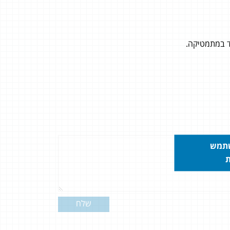
שתמש
ת
שלח