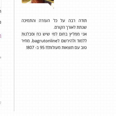
ה
שבועיים
תודה רבה על כל העזרה והתמיכה
כל א
מב
הבגרות
שנתת לאורך הקורס.
אפנה 
איי פעם.
אני ממליץ בחום למי שיש כח וסבלנות
ה
אמרו לי שלשפר מ-3 יחידות ל-5 יחידות
ללמוד ולהירשם לbagrutonline. מחיר
 אפשרי,
טוב עם תוצאות מעולות!!! 95 ב- 807!
ים וארץ.
י
.
ל