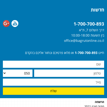
חדשות
1-700-700-893
דרך השלום 7, ת"א
בין השעות 10:00-18:00
office@bagrutonline.co.il
חייגו
1-700-700-893
או מלאו פרטיכם ונחזור אליכם בהקדם
שלח
הרשמה
מיקוד חורף 2021