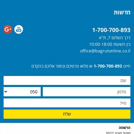
חדשות
1-700-700-893
דרך השלום 7, ת"א
בין השעות 10:00-18:00
office@bagrutonline.co.il
חייגו
1-700-700-893
או מלאו פרטיכם ונחזור אליכם בהקדם
שלח
הרשמה
מיקוד חורף 2021