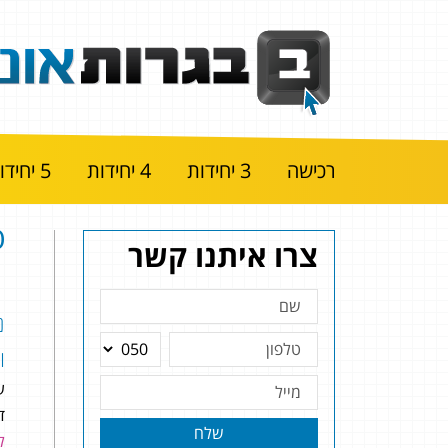
רכישה
3 יחידות
4 יחידות
5 יחידות
ט
צרו איתנו קשר
נ
ו
ע
ד
שלח
לר