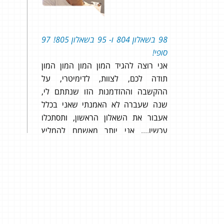
תמטיקה
98 בשאלון 804 ו- 95 בשאלון 805! 97
תודה
 מעולה בעיקר
סופי!
שנתת
ה :)
אני רוצה להגיד המון המון המון המון
אני 
תודה לכם, לצוות, לדימיטרי, על
ההקשבה וההזדמנות הזו שנתתם לי,
טוב עם 
שנה שעברה לא האמנתי שאני בכלל
אעבור את השאלון הראשון, ותסתכלו
עכשיו.... אני יותר מאשמח להמליץ
עליכם. אין לי מילים... באמת... תודה!