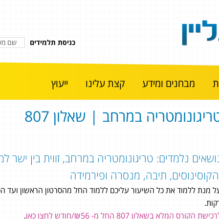
כניסת תלמידים
מבחנים ומידע
קצת עלינו
ייעוץ
ריגונומטריה במרחב | שאלון 807
ושאים נלמדים: טריגונומטריה במרחב, זווית בין ישר למי
הקוסינוסים, תיבה, מנסרה ופירמידה
ל מנת ללמוד את כל השיעור עליכם ללמוד החל מהסרטון הראשון ועד הסר
קות.
כישת הקורס המלא בשאלון 807 החל מ- ₪56/חודש לחצו כאן
.