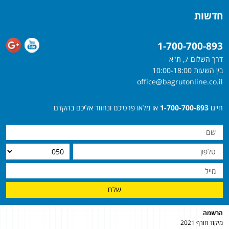
חדשות
1-700-700-893
דרך השלום 7, ת"א
בין השעות 10:00-18:00
office@bagrutonline.co.il
חייגו
1-700-700-893
או מלאו פרטיכם ונחזור אליכם בהקדם
שלח
הרשמה
מיקוד חורף 2021