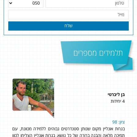
שלח
תלמידים מספרים
בן ליברטי
זיו 
4 יחידות
5 יחידות
סים
ציון: 98
לדע
ית
בגרות אונליין מקום שנותן סטנדרטים גבוהים ללמידה מכוונת, עם
להש
ים
תמיכה מלאה והבנה ברורה של כל נושא, בגרות אונליין הצליחו לכוון
(ול