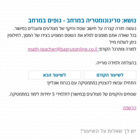
נושא: טריגונומטריה במרחב - גופים במרחב
נעשה חזרה קצרה על חישוב שטח והיקף של מצולעים ומעגלים במישור.
בכל שאלה אתם מוזמנים למלא את הטופס המופיע בצידו של המסך, לחילופין
ניתן לשלוח מייל
למורה ומתרגל הקורס:
math-teacher@bagrutonline.co.il
בהצלחה ולמידה פורייה.
לשיעור הקודם
לשיעור הבא
התחילו עכשיו להצטיין במתמטיקה עם בגרות אונליין!
שטחים והיקפים של מצולעים (במישור) לתלמידי 5 יחידות לימוד במתמטיקה.
הרשמה
יש לך שאלות על השיעור?