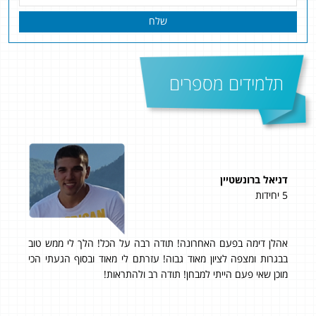
שלח
תלמידים מספרים
דניאל ברונשטיין
קור
5 יחידות
5 יחידות
אהלן דימה בפעם האחרונה! תודה רבה על הכל! הלך לי ממש טוב
אני 
 על
בבגרות ומצפה לציון מאוד גבוה! עזרתם לי מאוד ובסוף הגעתי הכי
אחר
תי
מוכן שאי פעם הייתי למבחן! תודה רב ולהתראות!
תכנ
ותר
ותרגולים