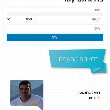
שלח
תלמידים מספרים
דניאל ברונשטיין
שי 
5 יחידות
4 יחידות