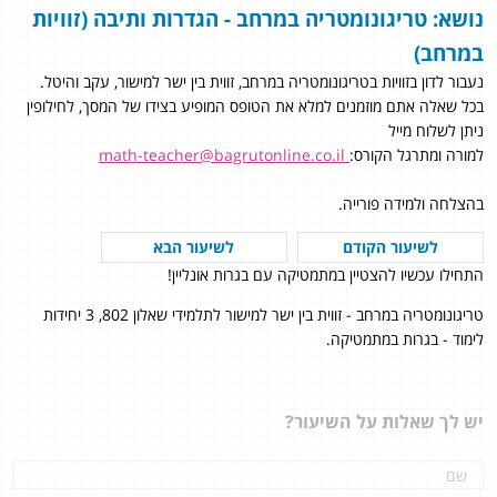
נושא: טריגונומטריה במרחב - הגדרות ותיבה (זוויות
במרחב)
נעבור לדון בזוויות בטריגונומטריה במרחב, זווית בין ישר למישור, עקב והיטל.
בכל שאלה אתם מוזמנים למלא את הטופס המופיע בצידו של המסך, לחילופין
ניתן לשלוח מייל
למורה ומתרגל הקורס:
math-teacher@bagrutonline.co.il
בהצלחה ולמידה פורייה.
לשיעור הקודם
לשיעור הבא
התחילו עכשיו להצטיין במתמטיקה עם בגרות אונליין!
טריגונומטריה במרחב - זווית בין ישר למישור לתלמידי שאלון 802, 3 יחידות
לימוד - בגרות במתמטיקה.
יש לך שאלות על השיעור?