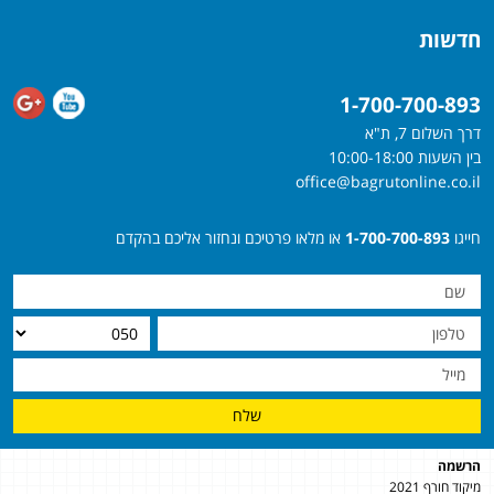
חדשות
1-700-700-893
דרך השלום 7, ת"א
בין השעות 10:00-18:00
office@bagrutonline.co.il
חייגו
1-700-700-893
או מלאו פרטיכם ונחזור אליכם בהקדם
שלח
הרשמה
מיקוד חורף 2021