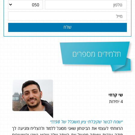
שלח
תלמידים מספרים
 קרחי
עומרי נאור
5 יחידות
ח לבשר שקיבלתי ציון משוכלל של 98!!!״
91 בשאלון 807 ו- 85 בשאלון 806!
וחתי לעצמי את הביטחון שאני מסוגל ללמוד ולהצליח ומגיעה לך
תודה על כל
דה ענקית שאתה מפעיל את האתר שלך שהוא גאוני והשיעורים
הסבלנות. תו