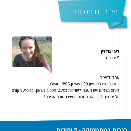
תלמידים מספרים
ליבי גולדין
נוע
5 יחידות
5 יחידות
פש
אהלן דמיטרי,
אחר
ו
נתחיל בת׳כלס- ציון 99 בשאלון 806!! מושלם!
היחס מדהים ויש מענה לשאלות כמעט מסביב לשעון. בנוסף, הקורס
-100 אחוז לשני
זול יחסית לכל שאר המקומות ויש תמורה אדירה!
לימו
בגרות במתמטיקה - 5 יחידות