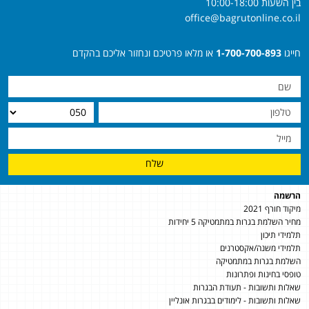
בין השעות 10:00-18:00
office@bagrutonline.co.il
חייגו
1-700-700-893
או מלאו פרטיכם ונחזור אליכם בהקדם
שלח
הרשמה
מיקוד חורף 2021
מחיר השלמת בגרות במתמטיקה 5 יחידות
תלמידי תיכון
תלמידי משנה/אקסטרנים
השלמת בגרות במתמטיקה
טופסי בחינות ופתרונות
שאלות ותשובות - תעודת הבגרות
שאלות ותשובות - לימודים בבגרות אונליין