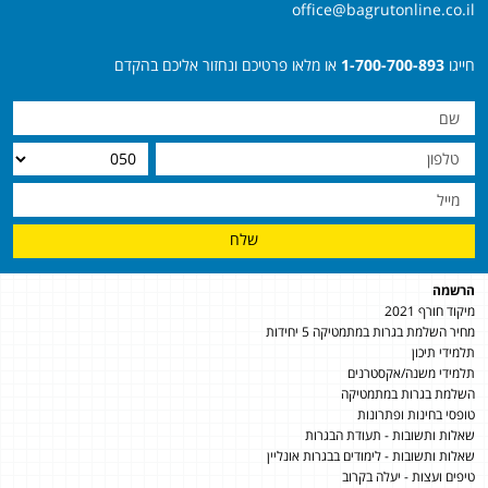
office@bagrutonline.co.il
חייגו
1-700-700-893
או מלאו פרטיכם ונחזור אליכם בהקדם
שלח
הרשמה
מיקוד חורף 2021
מחיר השלמת בגרות במתמטיקה 5 יחידות
תלמידי תיכון
תלמידי משנה/אקסטרנים
השלמת בגרות במתמטיקה
טופסי בחינות ופתרונות
שאלות ותשובות - תעודת הבגרות
שאלות ותשובות - לימודים בבגרות אונליין
טיפים ועצות - יעלה בקרוב