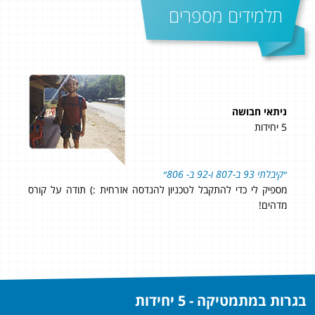
תלמידים מספרים
ניתאי חבושה
ארק
5 יחידות
3 יחידות
״קיבלתי 93 ב-807 ו-92 ב- 806״
החל
וכל
מספיק לי כדי להתקבל לטכניון להנדסה אזרחית :) תודה על קורס
היה
מדהים!
גבו
הכלי
מכי
בגרות במתמטיקה - 5 יחידות