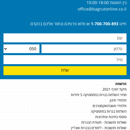
בין השעות 10:00-18:00
office@bagrutonline.co.il
חייגו
1-700-700-893
או מלאו פרטיכם ונחזור אליכם בהקדם
שלח
הרשמה
מיקוד חורף 2021
מחיר השלמת בגרות במתמטיקה 5 יחידות
תלמידי תיכון
תלמידי משנה/אקסטרנים
השלמת בגרות במתמטיקה
טופסי בחינות ופתרונות
שאלות ותשובות - תעודת הבגרות
שאלות ותשובות - לימודים בבגרות אונליין