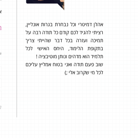
ה להודות
אי
ור לאורך
הזו של 5 יחל מתמטיקה
אהלן דמיטרי וכל נבחרת בגרות אונליין,
ה
רציתי להגיד לכם קודם כל תודה רבה על
גל לשבת
תמיכה ועזרה בכל דבר שהייתי צריך
התיכ
ן להמשיך
בתקופת הלימוד, היחס האישי לכל
חלוד
י
תלמיד הוא מדהים ונותן מוטיבציה !
שוב פעם תודה ואני בטוח אמליץ עליכם
בבחינ
לכל מי שקרוב אלי ;)
לא הצ
ל