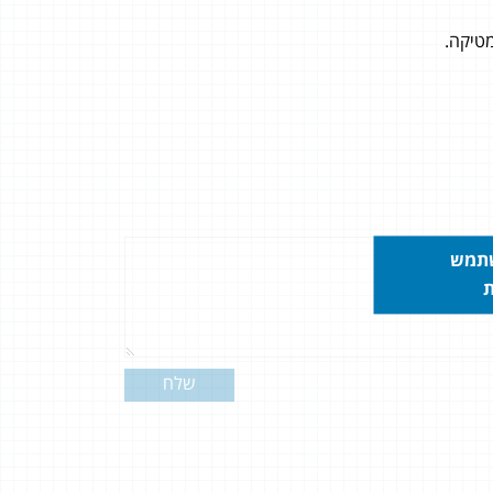
שתמש
ת
שלח