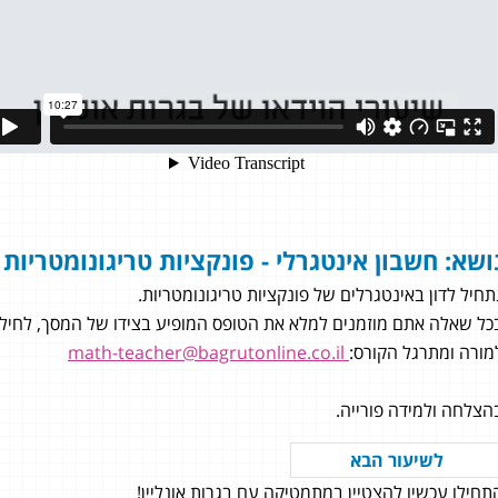
ושא: חשבון אינטגרלי - פונקציות טריגונומטריות
תחיל לדון באינטגרלים של פונקציות טריגונומטריות.
כל שאלה אתם מוזמנים למלא את הטופס המופיע בצידו של המסך, לחילופי
מורה ומתרגל הקורס:
math-teacher@bagrutonline.co.il
הצלחה ולמידה פורייה.
מרום
לשיעור הבא
תחילו עכשיו להצטיין במתמטיקה עם בגרות אונליין!