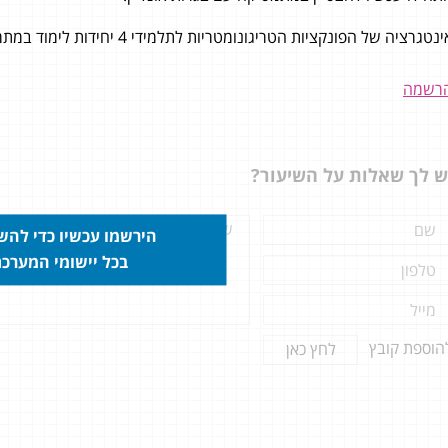
נטגרציה של הפונקציות הטריגונומטריות לתלמידי 4 יחידות לימוד במתמטיקה.
ניגשתי לבגרות חורף 18 ברמת 4 יח׳
רשמה
לאחר כ- 15 שנה מאז שסיימתי את
ון ולא נגעתי במתמטיקה, הייתי
ה לגמרי! שלושה חודשים בליווי
ש לך שאלות על השיעור?
צמוד ומדהים של דמיטרי וקיבלתי 90
ה!! אני כלכך מרוצה, מתמטיקה זה
ד החזק שלי...
הירשמו עכשיו כדי לה
בכל יישומי המערכ
הוספת קובץ
לחץ כאן