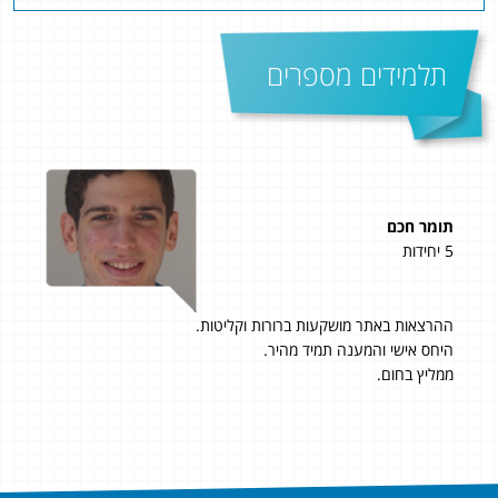
תלמידים מספרים
תומר חכם
ארק
5 יחידות
3 יחידות
סים
ההרצאות באתר מושקעות ברורות וקליטות.
החל
ית
היחס אישי והמענה תמיד מהיר.
היה
ים
ממליץ בחום.
גבו
הכלי
מכי