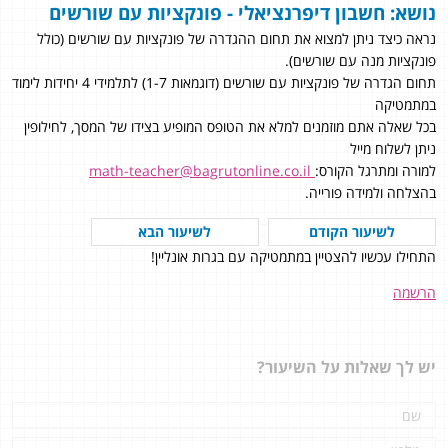
נושא: חשבון דיפרנציאלי - פונקציות עם שורשים
נראה כיצד ניתן למצוא את תחום ההגדרה של פונקציות עם שורשים (כולל
פונקציות מנה עם שורשים).
תחום הגדרה של פונקציות עם שורשים (דוגמאות 1-7) לתלמידי 4 יחידות לימוד
במתמטיקה
בכל שאלה אתם מוזמנים למלא את הטופס המופיע בצידו של המסך, לחילופין
ניתן לשלוח מייל
למורה ומתרגל הקורס:
math-teacher@bagrutonline.co.il
בהצלחה ולמידה פורייה.
לשיעור הקודם
לשיעור הבא
התחילו עכשיו להצטיין במתמטיקה עם בגרות אונליין!
הרשמה
יש לך שאלות על השיעור?