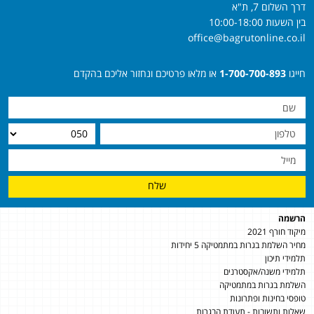
דרך השלום 7, ת"א
בין השעות 10:00-18:00
office@bagrutonline.co.il
חייגו
1-700-700-893
או מלאו פרטיכם ונחזור אליכם בהקדם
שלח
הרשמה
מיקוד חורף 2021
מחיר השלמת בגרות במתמטיקה 5 יחידות
תלמידי תיכון
תלמידי משנה/אקסטרנים
השלמת בגרות במתמטיקה
טופסי בחינות ופתרונות
שאלות ותשובות - תעודת הבגרות