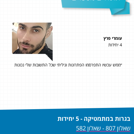
עומרי פרץ
קוס
4 יחידות
5 יחידות
״ממש עכשיו התפרסמו הפתרונות וגיליתי שכל התשובות שלי נכונות
הצד
על
מצי
ים
מפו
ועי
סופית 
כי
בגרות במתמטיקה - 5 יחידות
שאלון 807 - שאלון 582