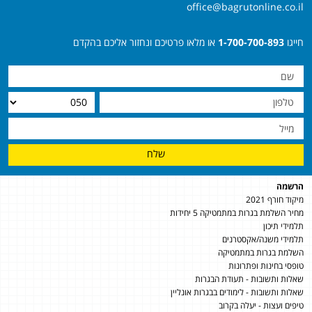
office@bagrutonline.co.il
חייגו
1-700-700-893
או מלאו פרטיכם ונחזור אליכם בהקדם
שלח
הרשמה
מיקוד חורף 2021
מחיר השלמת בגרות במתמטיקה 5 יחידות
תלמידי תיכון
תלמידי משנה/אקסטרנים
השלמת בגרות במתמטיקה
טופסי בחינות ופתרונות
שאלות ותשובות - תעודת הבגרות
שאלות ותשובות - לימודים בבגרות אונליין
טיפים ועצות - יעלה בקרוב