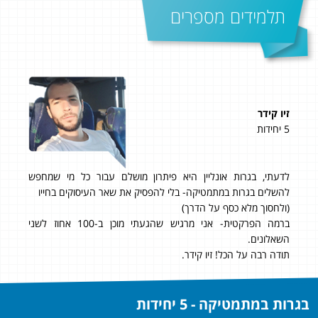
תלמידים מספרים
זיו קידר
ארז 
5 יחידות
5 יחידות
לא
לדעתי, בגרות אונליין היא פיתרון מושלם עבור כל מי שמחפש
אני 
ם,
להשלים בגרות במתמטיקה- בלי להפסיק את שאר העיסוקים בחייו
שם
(ולחסוך מלא כסף על הדרך)
ברמה הפרקטית- אני מרגיש שהגעתי מוכן ב-100 אחוז לשני
השאלונים.
תודה רבה על הכל! זיו קידר.
בגרות במתמטיקה - 5 יחידות