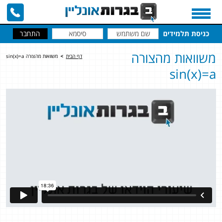
כניסת תלמידים
משוואות מהצורה
דף הבית
>
משוואות מהצורה sin(x)=a
sin(x)=a