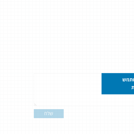
שתמש
ת
שלח