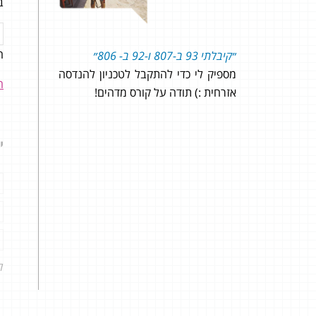
ב
ה
דים עם
״קיבלתי 93 ב-807 ו-92 ב- 806״
לצוו
חודשים ניגשתי
מספיק לי כדי להתקבל לטכניון להנדסה
שנה 
ה
 הבגרות
אזרחית :) תודה על קורס מדהים!
בצור
רו מאוד
השאל
ת הבנת
י
 אונליין
 הצמוד,
הדרכה! ציון 81 שזה מצוין
ל