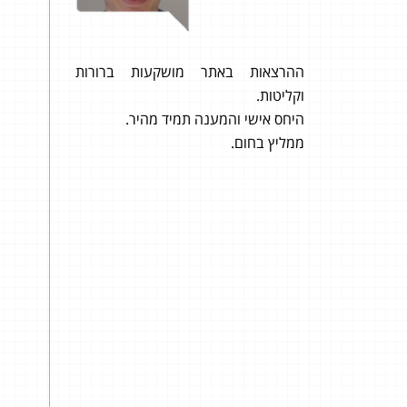
ההרצאות באתר מושקעות ברורות
 לבגרות
וקליטות.
807 תודה רבה!
מקצועית
היחס אישי והמענה תמיד מהיר.
הגעתי
, פשוטה
ממליץ בחום.
יחסי
זה. 
 אונליין
בצור
מקבל
המדרי