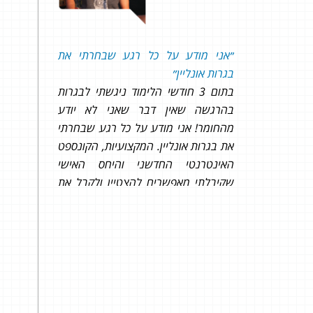
קיבלתי 94 בשאלון 806 ו-95 בשאלון
״
אני מודע על כל רגע שבחרתי את
אני 
בגרות אונליין
״
יתרו
 זמן קצר
בתום 3 חודשי הלימוד ניגשתי לבגרות
שמוצ
רס מסוג
בהרגשה שאין דבר שאני לא יודע
של המ
מועברים
מהחומר! אני מודע על כל רגע שבחרתי
העצו
ל שאלה
את בגרות אונליין. המקצועיות, הקונספט
די מצד
האינטרנטי החדשני והיחס האישי
807!
שקיבלתי מאפשרים להצטיין ולקבל את
הציון הרצוי ואף מעבר לו!