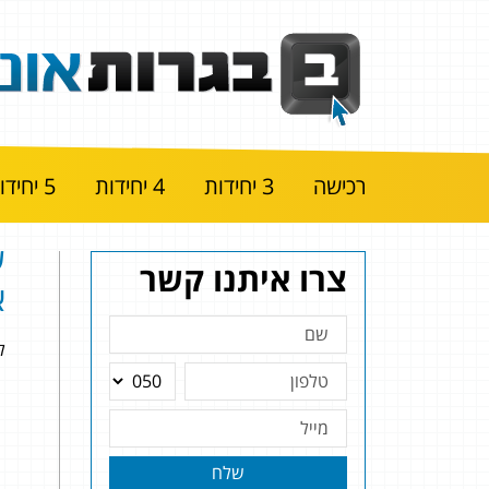
רכישה
3 יחידות
4 יחידות
5 יחידות
צרו איתנו קשר
א
להלן
שלח