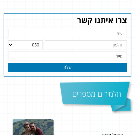
צרו איתנו קשר
שלח
תלמידים מספרים
דניאל טקץ׳
גדי