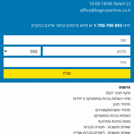
בין השעות 10:00-18:00
office@bagrutonline.co.il
חייגו
1-700-700-893
או מלאו פרטיכם ונחזור אליכם בהקדם
שלח
הרשמה
מיקוד חורף 2021
מחיר השלמת בגרות במתמטיקה 5 יחידות
תלמידי תיכון
תלמידי משנה/אקסטרנים
השלמת בגרות במתמטיקה
טופסי בחינות ופתרונות
שאלות ותשובות - תעודת הבגרות
שאלות ותשובות - לימודים בבגרות אונליין