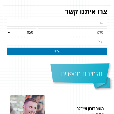
צרו איתנו קשר
שלח
תלמידים מספרים
תומר דורון איידלר
מאי
4 יחידות
5 יחידות