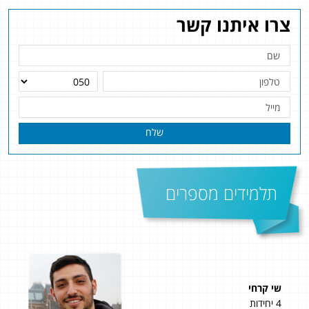
צרו איתנו קשר
שלח
תלמידים מספרים
שי קרחי
אלי
4 יחידות
4 יחידות