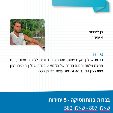
בן ליברטי
גדי
4 יחידות
5 יחידות
שי
יין
ציון: 98
תוד
בגרות אונליין מקום שנותן סטנדרטים גבוהים ללמידה מכוונת, עם
אני
תמיכה מלאה והבנה ברורה של כל נושא, בגרות אונליין הצליחו לכוון
לbagrutonline. מחיר טוב עם תוצאות מעולות!!! 95 ב- 807!
אותי לציון הכי גבוהה וללימוד עצמי יוצא מן הכלל
בגרות במתמטיקה - 5 יחידות
שאלון 807 - שאלון 582