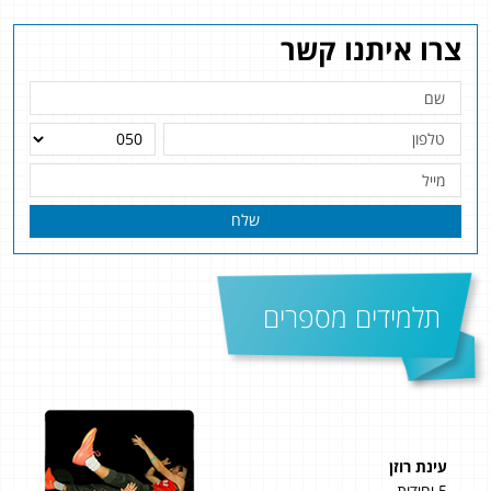
צרו איתנו קשר
שלח
תלמידים מספרים
עינת רוזן
אוה
5 יחידות
4 יחידות