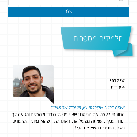
שלח
תלמידים מספרים
שי קרחי
יונת
4 יחידות
5 יחידות
״שמח לבשר שקיבלתי ציון משוכלל של 98!!!״
אהלן
הרווחתי לעצמי את הביטחון שאני מסוגל ללמוד ולהצליח ומגיעה לך
תוד
תודה ענקית שאתה מפעיל את האתר שלך שהוא גאוני והשיעורים
היחס
באמת מסבירים מצויין את הכל!
שוב 