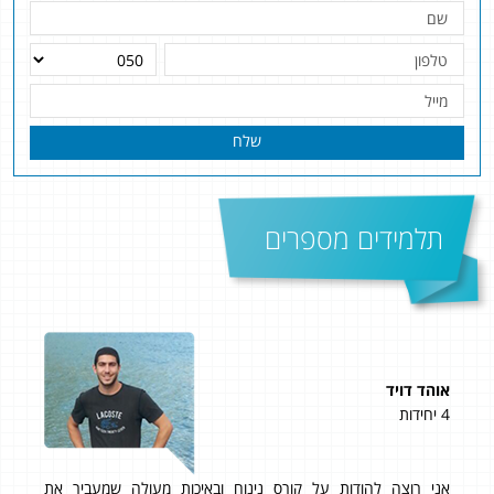
שלח
תלמידים מספרים
אוהד דויד
רועי
4 יחידות
5 יחידות
אני רוצה להודות על קורס נינוח ובאיכות מעולה שמעביר את
״ציון 