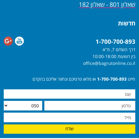
שאלון 801 - שאלון 182
חדשות
1-700-700-893
דרך השלום 7, ת"א
בין השעות 10:00-18:00
office@bagrutonline.co.il
חייגו
1-700-700-893
או מלאו פרטיכם ונחזור אליכם בהקדם
שלח