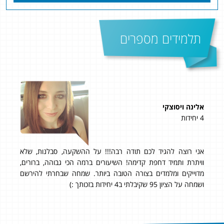
תלמידים מספרים
אלינה ויסוצקי
נוע
4 יחידות
5 יחידות
אני רוצה להגיד לכם תודה רבה!!! על ההשקעה, סבלנות, שלא
אחר
שם
וויתרת ותמיד דחפת קדימה! השיעורים ברמה הכי גבוהה, ברורים,
מדוייקים ומלמדים בצורה הטובה ביותר. שמחה שבחרתי להירשם
ושמחה על הציון 95 שקיבלתי ב4 יחידות בזכותך :)
לימו