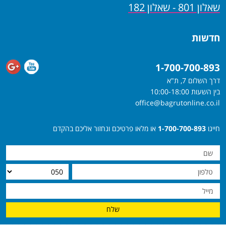
שאלון 801 - שאלון 182
חדשות
1-700-700-893
דרך השלום 7, ת"א
בין השעות 10:00-18:00
office@bagrutonline.co.il
חייגו
1-700-700-893
או מלאו פרטיכם ונחזור אליכם בהקדם
שלח