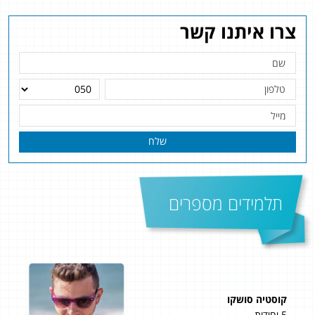
צרו איתנו קשר
שלח
תלמידים מספרים
קוסטיה סושקו
ליא
5 יחידות
5 יחידות