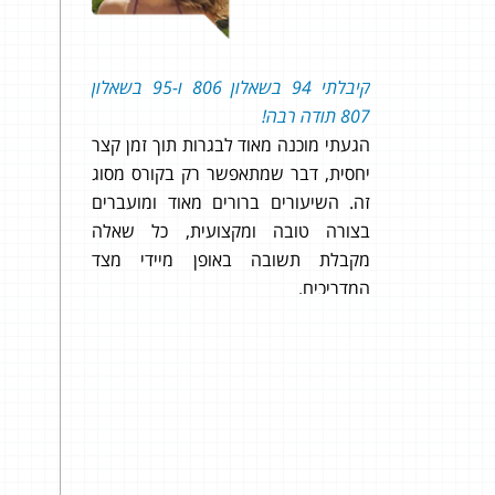
קיבלתי 94 בשאלון 806 ו-95 בשאלון
96 בשאלון 806 ו- 91 בשאלון 807!
807 תודה רבה!
רק רצית
הגעתי מוכנה מאוד לבגרות תוך זמן קצר
מהדימים
יחסית, דבר שמתאפשר רק בקורס מסוג
לתכנית!!
זה. השיעורים ברורים מאוד ומועברים
כבר המלצת
בצורה טובה ומקצועית, כל שאלה
להמליץ :)
מקבלת תשובה באופן מיידי מצד
המדריכים.