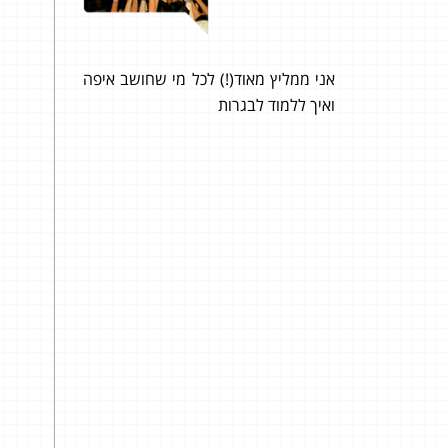
אני ממליץ מאוד(!) לכל מי שחושב איפה
טנדרטים
ואיך ללמוד לבגרות
סופי!
ם תמיכה
אני 
, בגרות
תודה
ציון הכי
ההקש
לל
שנה 
אעבו
עכשי
עליכם