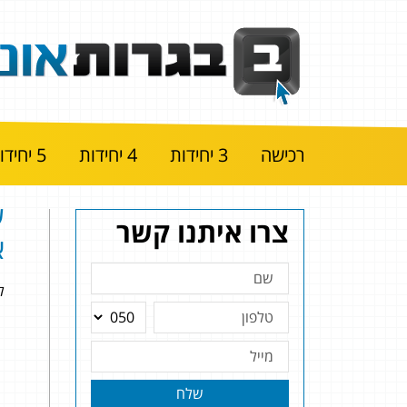
רכישה
3 יחידות
4 יחידות
5 יחידות
צרו איתנו קשר
א
להלן
שלח