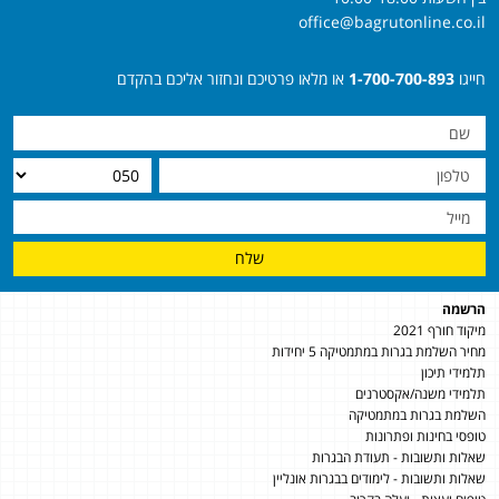
office@bagrutonline.co.il
חייגו
1-700-700-893
או מלאו פרטיכם ונחזור אליכם בהקדם
שלח
הרשמה
מיקוד חורף 2021
מחיר השלמת בגרות במתמטיקה 5 יחידות
תלמידי תיכון
תלמידי משנה/אקסטרנים
השלמת בגרות במתמטיקה
טופסי בחינות ופתרונות
שאלות ותשובות - תעודת הבגרות
שאלות ותשובות - לימודים בבגרות אונליין