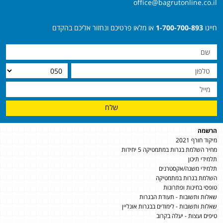
office@bagrutonline.co.il
חייגו
1-700-700-893
או מלאו פרטיכם ונחזור אליכם בהקדם
שלח
הרשמה
מיקוד חורף 2021
מחיר השלמת בגרות במתמטיקה 5 יחידות
תלמידי תיכון
תלמידי משנה/אקסטרנים
השלמת בגרות במתמטיקה
טופסי בחינות ופתרונות
שאלות ותשובות - תעודת הבגרות
שאלות ותשובות - לימודים בבגרות אונליין
טיפים ועצות - יעלה בקרוב