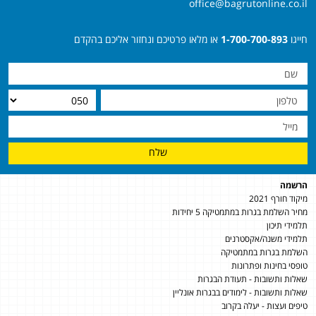
office@bagrutonline.co.il
חייגו
1-700-700-893
או מלאו פרטיכם ונחזור אליכם בהקדם
שלח
הרשמה
מיקוד חורף 2021
מחיר השלמת בגרות במתמטיקה 5 יחידות
תלמידי תיכון
תלמידי משנה/אקסטרנים
השלמת בגרות במתמטיקה
טופסי בחינות ופתרונות
שאלות ותשובות - תעודת הבגרות
שאלות ותשובות - לימודים בבגרות אונליין
טיפים ועצות - יעלה בקרוב