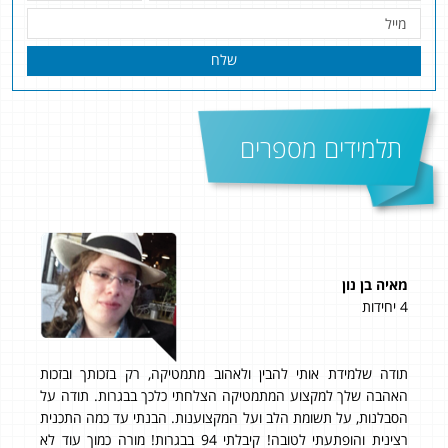
שלח
תלמידים מספרים
מאיה בן נון
נית
4 יחידות
5 יחידות
תודה שלמידת אותי להבין ולאהוב מתמטיקה, רק בזכותך ובזכות
״קיבלתי 93 ב
וכל
האהבה שלך למקצוע המתמטיקה הצלחתי כלכך בבגרות. תודה על
מספ
הסבלנות, על תשומת הלב ועל המקצוענות. הבנתי עד כמה התכנית
מדה
רצינית והופתעתי לטובה! קיבלתי 94 בבגרות! מורה כמוך עוד לא