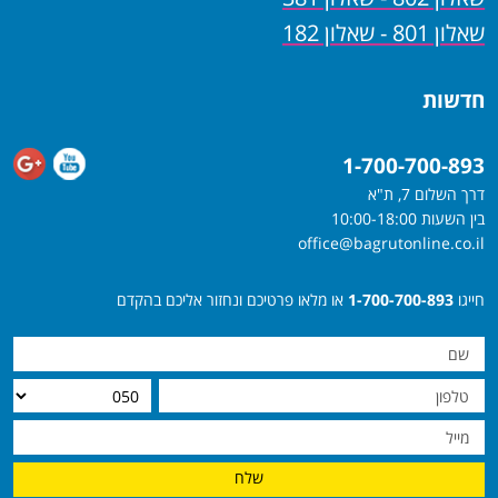
שאלון 801 - שאלון 182
חדשות
1-700-700-893
דרך השלום 7, ת"א
בין השעות 10:00-18:00
office@bagrutonline.co.il
חייגו
1-700-700-893
או מלאו פרטיכם ונחזור אליכם בהקדם
שלח