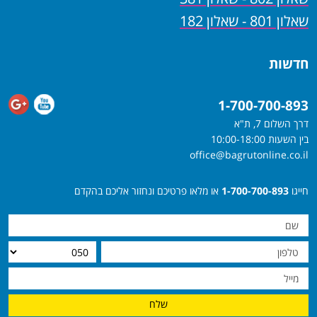
שאלון 801 - שאלון 182
חדשות
1-700-700-893
דרך השלום 7, ת"א
בין השעות 10:00-18:00
office@bagrutonline.co.il
חייגו
1-700-700-893
או מלאו פרטיכם ונחזור אליכם בהקדם
שלח