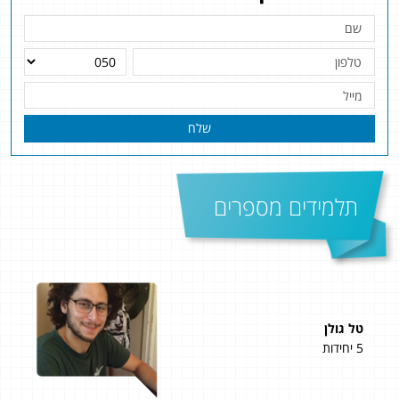
שלח
תלמידים מספרים
טל גולן
תומר
5 יחידות
4 יחידות