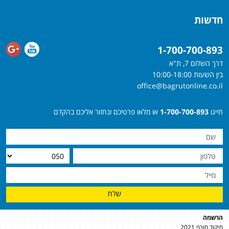
חדשות
1-700-700-893
דרך השלום 7, ת"א
בין השעות 10:00-18:00
office@bagrutonline.co.il
חייגו
1-700-700-893
או מלאו פרטיכם ונחזור אליכם בהקדם
שלח
הרשמה
מיקוד חורף 2021