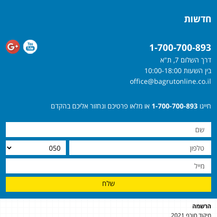
חדשות
1-700-700-893
דרך השלום 7, ת"א
בין השעות 10:00-18:00
office@bagrutonline.co.il
חייגו
1-700-700-893
או מלאו פרטיכם ונחזור אליכם בהקדם
שלח
הרשמה
מיקוד חורף 2021