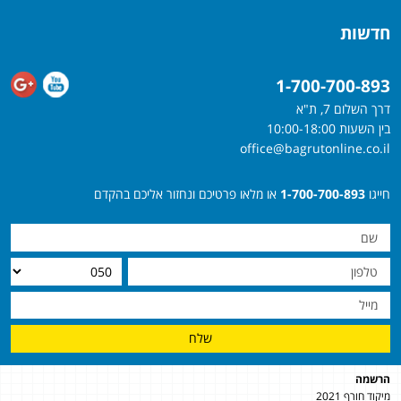
חדשות
1-700-700-893
דרך השלום 7, ת"א
בין השעות 10:00-18:00
office@bagrutonline.co.il
חייגו
1-700-700-893
או מלאו פרטיכם ונחזור אליכם בהקדם
שלח
הרשמה
מיקוד חורף 2021