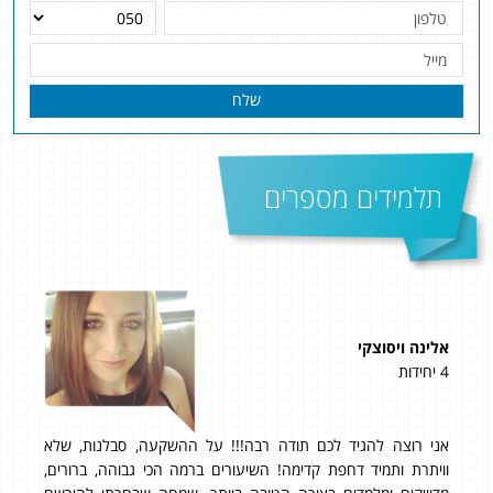
שלח
תלמידים מספרים
אלינה ויסוצקי
דני
4 יחידות
4 יחידות
ציון סופי: 95 בשאלון 
ות
אני רוצה להגיד לכם תודה רבה!!! על ההשקעה, סבלנות, שלא
על
וויתרת ותמיד דחפת קדימה! השיעורים ברמה הכי גבוהה, ברורים,