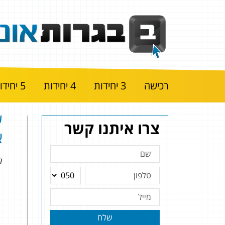
רכישה
3 יחידות
4 יחידות
5 יחידות
צרו איתנו קשר
א
להלן
שלח