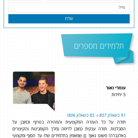
שלח
תלמידים מספרים
עומרי נאור
בן ל
5 יחידות
4 יחידות
91 בשאלון 807 ו- 85 בשאלון 806!
ציון: 8
רס
תודה על כל העזרה המקצועית והמהירה בטרוף וכמובן על
בגר
הסבלנות. תודה ענקית כמובן לדימה (מלך הקומבינות והקיצורים
תמיכ
באלגברה! פשוט גאון! :)) שמאמין בתלמידים שלו עד הסוף ומקצועי
אותי