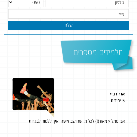
שלח
תלמידים מספרים
ארז רביי
מיכ
5 יחידות
5 יחידות
רי
אני ממליץ מאוד(!) לכל מי שחושב איפה ואיך ללמוד לבגרות
קיבלתי 94 בשאלון 806 ו
וד
הגע
את
בקו