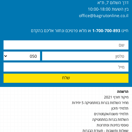
דרך השלום 7, ת"א
בין השעות 10:00-18:00
office@bagrutonline.co.il
חייגו
1-700-700-893
או מלאו פרטיכם ונחזור אליכם בהקדם
שלח
הרשמה
מיקוד חורף 2021
מחיר השלמת בגרות במתמטיקה 5 יחידות
תלמידי תיכון
תלמידי משנה/אקסטרנים
השלמת בגרות במתמטיקה
טופסי בחינות ופתרונות
שאלות ותשובות - תעודת הבגרות