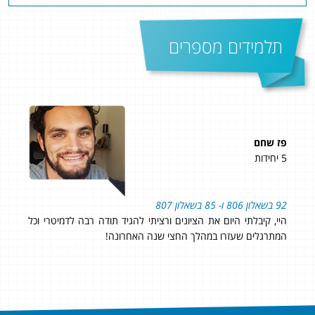
תלמידים מספרים
פז שחם
גדי
5 יחידות
5 יחידות
92 בשאלון 806 ו- 85 בשאלון 807
תוד
היי, קיבלתי היום את הציונים ורציתי להגיד תודה רבה לדמיטרי וכל
אני
המתרגלים שעזרו במהלך החצי שנה האחרונה!
לbagrutonline. מחיר טוב עם תוצאות מעולות!!! 95 ב- 807!