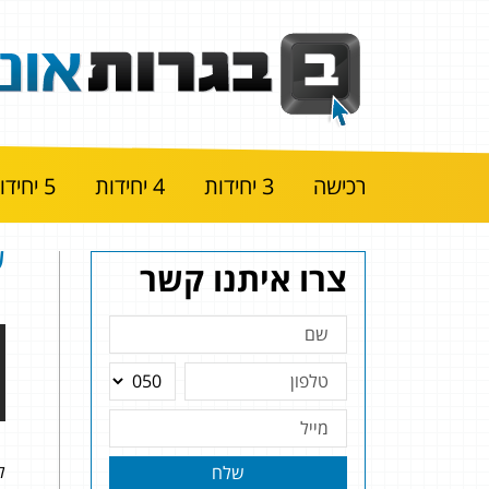
רכישה
3 יחידות
4 יחידות
5 יחידות
שאל
צרו איתנו קשר
להל
שלח