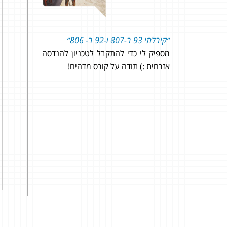
 ללמוד
״קיבלתי 93 ב-807 ו-92 ב- 806״
״ממש
לא נגעתי
מספיק לי כדי להתקבל לטכניון להנדסה
וגילי
י לגלות איך
אזרחית :) תודה על קורס מדהים!
 בגרות
 שיש בו
ל החומר
נליין זה